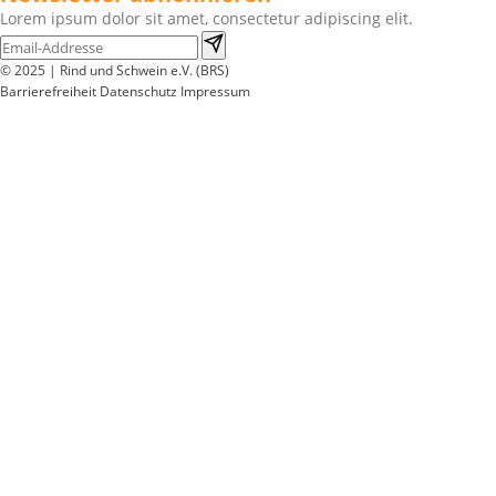
Lorem ipsum dolor sit amet, consectetur adipiscing elit.
© 2025 | Rind und Schwein e.V. (BRS)
Barrierefreiheit
Datenschutz
Impressum
Wir
verwenden
auf
unserer
Website
technisch
notwendige
Cookies,
um
unsere
Funktionen
bereitzustellen,
zu
schützen
und
zu