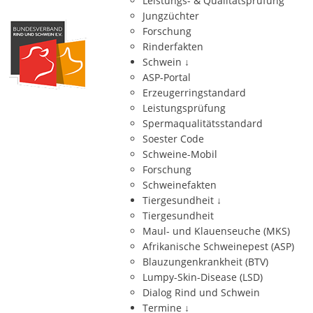
Leistungs- & Qualitätsprüfung
Jungzüchter
Forschung
Rinderfakten
Schwein
↓
ASP-Portal
Erzeugerringstandard
Leistungsprüfung
Spermaqualitätsstandard
Soester Code
Schweine-Mobil
Forschung
Schweinefakten
Tiergesundheit
↓
Tiergesundheit
Maul- und Klauenseuche (MKS)
Afrikanische Schweinepest (ASP)
Blauzungenkrankheit (BTV)
Lumpy-Skin-Disease (LSD)
Dialog Rind und Schwein
Termine
↓