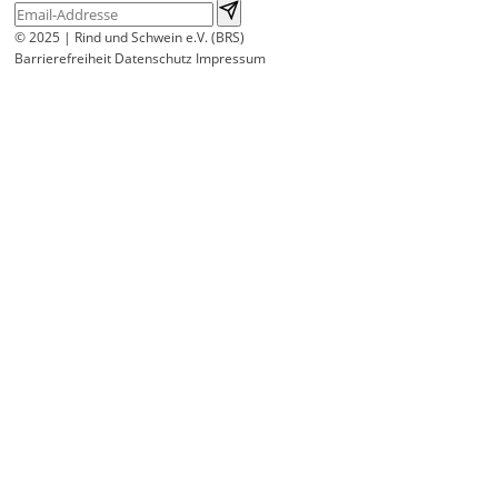
© 2025 | Rind und Schwein e.V. (BRS)
Barrierefreiheit
Datenschutz
Impressum
Wir
verwenden
auf
unserer
Website
technisch
notwendige
Cookies,
um
unsere
Funktionen
bereitzustellen,
zu
schützen
und
zu
verbessern.