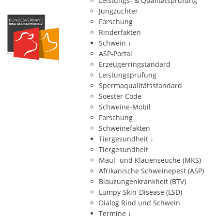
Leistungs- & Qualitätsprüfung
Jungzüchter
Forschung
Rinderfakten
Schwein
↓
ASP-Portal
Erzeugerringstandard
Leistungsprüfung
Spermaqualitätsstandard
Soester Code
Schweine-Mobil
Forschung
Schweinefakten
Tiergesundheit
↓
Tiergesundheit
Maul- und Klauenseuche (MKS)
Afrikanische Schweinepest (ASP)
Blauzungenkrankheit (BTV)
Lumpy-Skin-Disease (LSD)
Dialog Rind und Schwein
Termine
↓