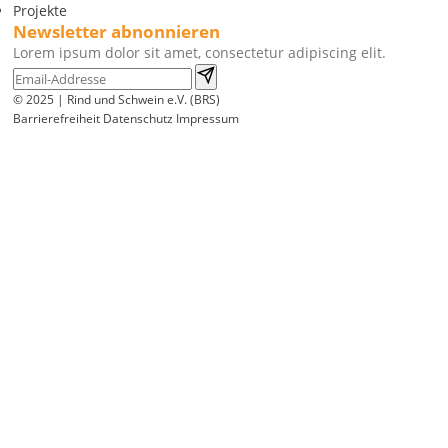
Projekte
Newsletter abnonnieren
Lorem ipsum dolor sit amet, consectetur adipiscing elit.
© 2025 | Rind und Schwein e.V. (BRS)
Barrierefreiheit
Datenschutz
Impressum
Wir
verwenden
auf
unserer
Website
technisch
notwendige
Cookies,
um
unsere
Funktionen
bereitzustellen,
zu
schützen
und