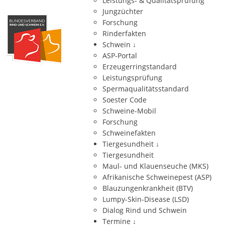
Leistungs- & Qualitätsprüfung
Jungzüchter
Forschung
Rinderfakten
Schwein
↓
ASP-Portal
Erzeugerringstandard
Leistungsprüfung
Spermaqualitätsstandard
Soester Code
Schweine-Mobil
Forschung
Schweinefakten
Tiergesundheit
↓
Tiergesundheit
Maul- und Klauenseuche (MKS)
Afrikanische Schweinepest (ASP)
Blauzungenkrankheit (BTV)
Lumpy-Skin-Disease (LSD)
Dialog Rind und Schwein
Termine
↓