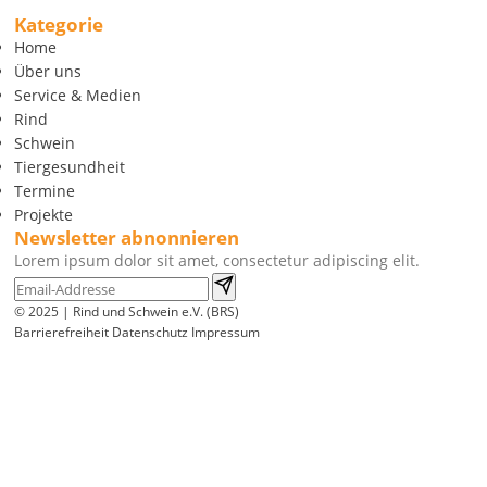
Kategorie
Home
Über uns
Service & Medien
Rind
Schwein
Tiergesundheit
Termine
Projekte
Newsletter abnonnieren
Lorem ipsum dolor sit amet, consectetur adipiscing elit.
© 2025 | Rind und Schwein e.V. (BRS)
Barrierefreiheit
Datenschutz
Impressum
Wir
verwenden
auf
unserer
Website
technisch