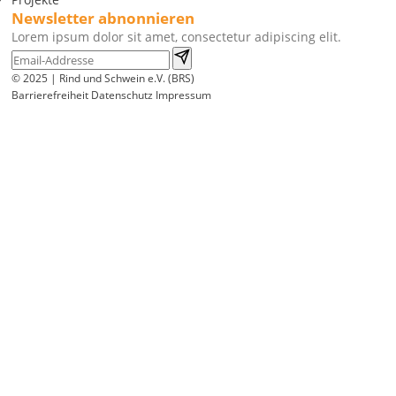
Newsletter abnonnieren
Lorem ipsum dolor sit amet, consectetur adipiscing elit.
© 2025 | Rind und Schwein e.V. (BRS)
Barrierefreiheit
Datenschutz
Impressum
Wir
verwenden
auf
unserer
Website
technisch
notwendige
Cookies,
um
unsere
Funktionen
bereitzustellen,
zu
schützen
und