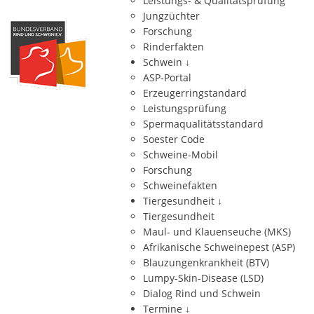
Leistungs- & Qualitätsprüfung
Jungzüchter
Forschung
Rinderfakten
Schwein
↓
ASP-Portal
Erzeugerringstandard
Leistungsprüfung
Spermaqualitätsstandard
Soester Code
Schweine-Mobil
Forschung
Schweinefakten
Tiergesundheit
↓
Tiergesundheit
Maul- und Klauenseuche (MKS)
Afrikanische Schweinepest (ASP)
Blauzungenkrankheit (BTV)
Lumpy-Skin-Disease (LSD)
Dialog Rind und Schwein
Termine
↓