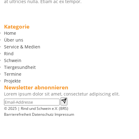
at ultricies nulla. Etiam ac ex tempor.
Kategorie
Home
Über uns
Service & Medien
Rind
Schwein
Tiergesundheit
Termine
Projekte
Newsletter abnonnieren
Lorem ipsum dolor sit amet, consectetur adipiscing elit.
© 2025 | Rind und Schwein e.V. (BRS)
Barrierefreiheit
Datenschutz
Impressum
Wir
verwenden
auf