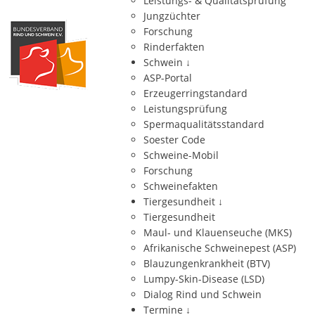
Leistungs- & Qualitätsprüfung
Jungzüchter
Forschung
Rinderfakten
Schwein
↓
ASP-Portal
Erzeugerringstandard
Leistungsprüfung
Spermaqualitätsstandard
Soester Code
Schweine-Mobil
Forschung
Schweinefakten
Tiergesundheit
↓
Tiergesundheit
Maul- und Klauenseuche (MKS)
Afrikanische Schweinepest (ASP)
Blauzungenkrankheit (BTV)
Lumpy-Skin-Disease (LSD)
Dialog Rind und Schwein
Termine
↓