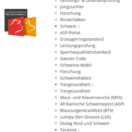
Leistungs- & Qualitätsprüfung
Jungzüchter
Forschung
Rinderfakten
Schwein
↓
ASP-Portal
Erzeugerringstandard
Leistungsprüfung
Spermaqualitätsstandard
Soester Code
Schweine-Mobil
Forschung
Schweinefakten
Tiergesundheit
↓
Tiergesundheit
Maul- und Klauenseuche (MKS)
Afrikanische Schweinepest (ASP)
Blauzungenkrankheit (BTV)
Lumpy-Skin-Disease (LSD)
Dialog Rind und Schwein
Termine
↓