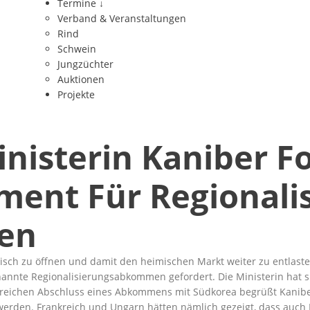
Termine
↓
Verband & Veranstaltungen
Rind
Schwein
Jungzüchter
Auktionen
Projekte
inisterin Kaniber 
ent Für Regionalis
en
sch zu öffnen und damit den heimischen Markt weiter zu entlaste
nnte Regionalisierungsabkommen gefordert. Die Ministerin hat s
ichen Abschluss eines Abkommens mit Südkorea begrüßt Kaniber zw
werden. Frankreich und Ungarn hätten nämlich gezeigt, dass auc