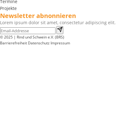
Termine
Projekte
Newsletter abnonnieren
Lorem ipsum dolor sit amet, consectetur adipiscing elit.
© 2025 | Rind und Schwein e.V. (BRS)
Barrierefreiheit
Datenschutz
Impressum
Wir
verwenden
auf
unserer
Website
technisch
notwendige
Cookies,
um
unsere
Funktionen
bereitzustellen,
zu
schützen