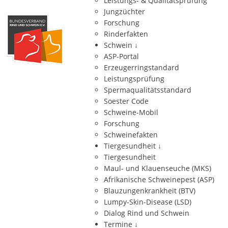
Leistungs- & Qualitätsprüfung
Jungzüchter
Forschung
Rinderfakten
Schwein
↓
ASP-Portal
Erzeugerringstandard
Leistungsprüfung
Spermaqualitätsstandard
Soester Code
Schweine-Mobil
Forschung
Schweinefakten
Tiergesundheit
↓
Tiergesundheit
Maul- und Klauenseuche (MKS)
Afrikanische Schweinepest (ASP)
Blauzungenkrankheit (BTV)
Lumpy-Skin-Disease (LSD)
Dialog Rind und Schwein
Termine
↓