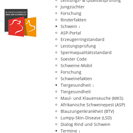
Leistungs- & Qualitätsprüfung
Jungzüchter
Forschung
Rinderfakten
Schwein
↓
ASP-Portal
Erzeugerringstandard
Leistungsprüfung
Spermaqualitätsstandard
Soester Code
Schweine-Mobil
Forschung
Schweinefakten
Tiergesundheit
↓
Tiergesundheit
Maul- und Klauenseuche (MKS)
Afrikanische Schweinepest (ASP)
Blauzungenkrankheit (BTV)
Lumpy-Skin-Disease (LSD)
Dialog Rind und Schwein
Termine
↓