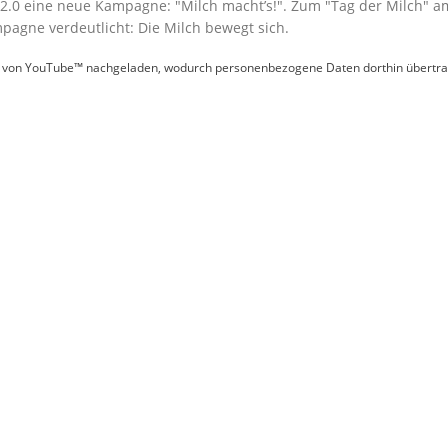
ch 2.0 eine neue Kampagne:
Milch macht’s!
. Zum
Tag der Milch
am
pagne verdeutlicht: Die Milch bewegt sich.
e von YouTube™ nachgeladen, wodurch personenbezogene Daten dorthin übertrag