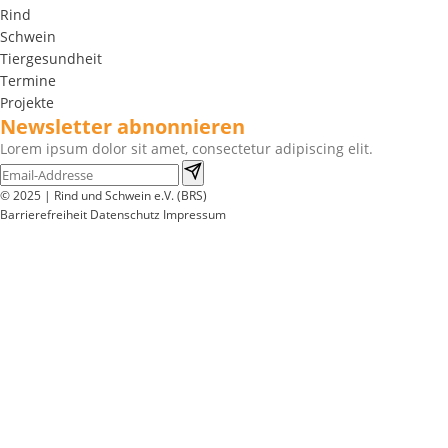
Rind
Schwein
Tiergesundheit
Termine
Projekte
Newsletter abnonnieren
Lorem ipsum dolor sit amet, consectetur adipiscing elit.
© 2025 | Rind und Schwein e.V. (BRS)
Barrierefreiheit
Datenschutz
Impressum
Wir
verwenden
auf
unserer
Website
technisch
notwendige
Cookies,
um
unsere