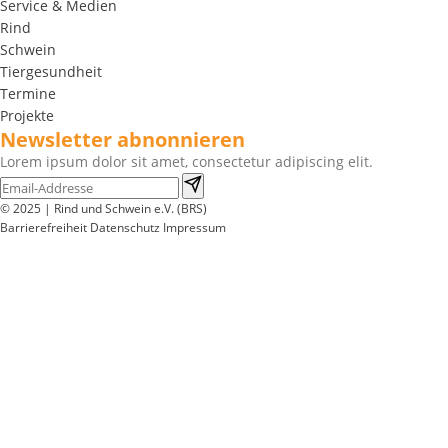
Service & Medien
Rind
Schwein
Tiergesundheit
Termine
Projekte
Newsletter abnonnieren
Lorem ipsum dolor sit amet, consectetur adipiscing elit.
© 2025 | Rind und Schwein e.V. (BRS)
Barrierefreiheit
Datenschutz
Impressum
Wir
verwenden
auf
unserer
Website
technisch
notwendige
Cookies,
um
unsere