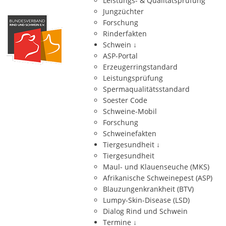
Leistungs- & Qualitätsprüfung
Jungzüchter
Forschung
Rinderfakten
Schwein
↓
ASP-Portal
Erzeugerringstandard
Leistungsprüfung
Spermaqualitätsstandard
Soester Code
Schweine-Mobil
Forschung
Schweinefakten
Tiergesundheit
↓
Tiergesundheit
Maul- und Klauenseuche (MKS)
Afrikanische Schweinepest (ASP)
Blauzungenkrankheit (BTV)
Lumpy-Skin-Disease (LSD)
Dialog Rind und Schwein
Termine
↓