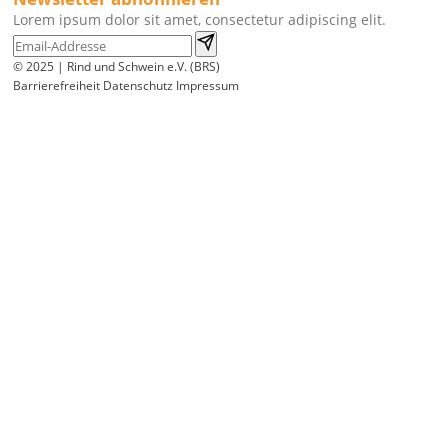
Lorem ipsum dolor sit amet, consectetur adipiscing elit.
© 2025 | Rind und Schwein e.V. (BRS)
Barrierefreiheit
Datenschutz
Impressum
Wir
verwenden
auf
unserer
Website
technisch
notwendige
Cookies,
um
unsere
Funktionen
bereitzustellen,
zu
schützen
und
zu