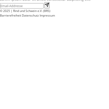
© 2025 | Rind und Schwein e.V. (BRS)
Barrierefreiheit
Datenschutz
Impressum
Wir
verwenden
auf
unserer
Website
technisch
notwendige
Cookies,
um
unsere
Funktionen
bereitzustellen,
zu
schützen
und
zu
verbessern.