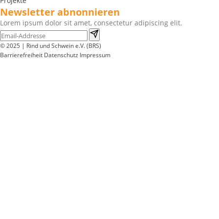
Projekte
Newsletter abnonnieren
Lorem ipsum dolor sit amet, consectetur adipiscing elit.
© 2025 | Rind und Schwein e.V. (BRS)
Barrierefreiheit
Datenschutz
Impressum
Wir
verwenden
auf
unserer
Website
technisch
notwendige
Cookies,
um
unsere
Funktionen
bereitzustellen,
zu
schützen
und