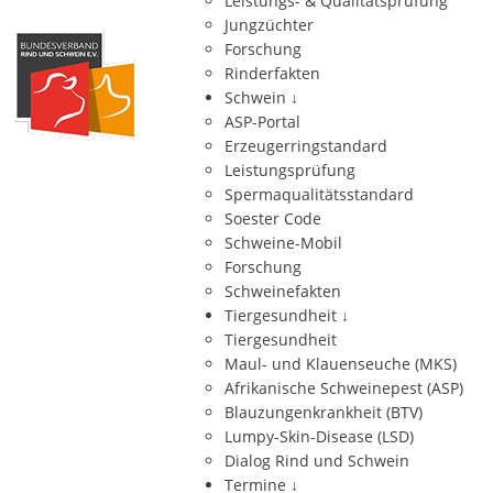
Leistungs- & Qualitätsprüfung
Jungzüchter
Forschung
Rinderfakten
Schwein
↓
ASP-Portal
Erzeugerringstandard
Leistungsprüfung
Spermaqualitätsstandard
Soester Code
Schweine-Mobil
Forschung
Schweinefakten
Tiergesundheit
↓
Tiergesundheit
Maul- und Klauenseuche (MKS)
Afrikanische Schweinepest (ASP)
Blauzungenkrankheit (BTV)
Lumpy-Skin-Disease (LSD)
Dialog Rind und Schwein
Termine
↓