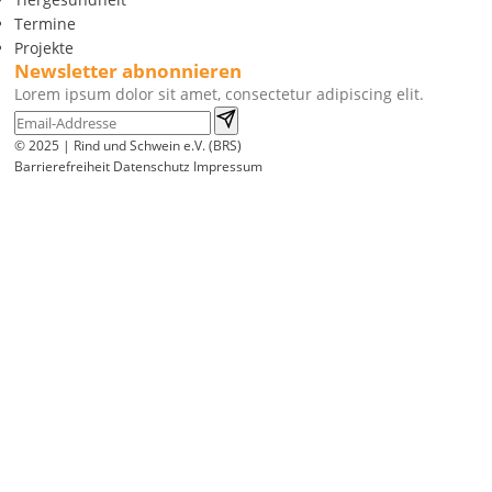
Termine
Projekte
Newsletter abnonnieren
Lorem ipsum dolor sit amet, consectetur adipiscing elit.
© 2025 | Rind und Schwein e.V. (BRS)
Barrierefreiheit
Datenschutz
Impressum
Wir
verwenden
auf
unserer
Website
technisch
notwendige
Cookies,
um
unsere
Funktionen
bereitzustellen,
zu