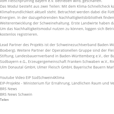
vom Fleischprüfring Bayern e.V. betrieben wird, geschaffen.
Das Modul besteht aus zwei Teilen: Mit dem Klima-Schnellcheck ka
Klimafreundlichkeit aktuell steht. Betrachtet werden dabei die 
Energien. In der dazugehörenden Nachhaltigkeitsbibliothek finden 
Weiterentwicklung der Schweinehaltung. Erste Landwirte haben das
Um das Nachhaltigkeitsmodul nutzen zu können, loggen sich Betri
kostenlos registrieren.
Lead Partner des Projekts ist der Schweinezuchtverband Baden-Wü
Boxberg). Weitere Partner der Operationellen Gruppe sind der Flei
Stiftung, Landesbauernverband in Baden-Württemberg e.V., der B
Südbayern e.G., Erzeugergemeinschaft Franken-Schwaben w.V., Ri
Ulm Donautal GmbH, Ulmer Fleisch GmbH, Bayerische Bauern Marke
Youtube Video EIP SüdSchwein4Klima
EIP-Projekte - Ministerium für Ernährung, Ländlichen Raum und 
BRS News
BRS News Schwein
Teilen