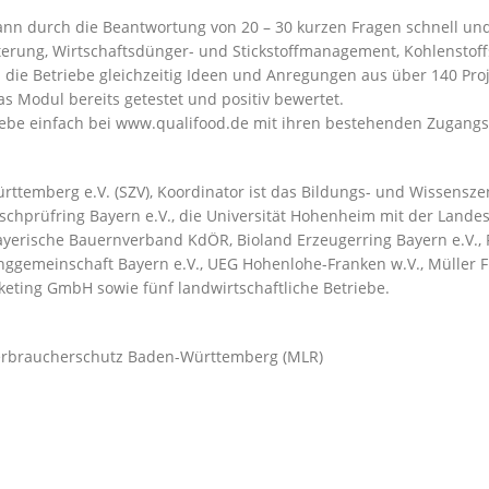
nn durch die Beantwortung von 20 – 30 kurzen Fragen schnell und 
Fütterung, Wirtschaftsdünger- und Stickstoffmanagement, Kohlenst
die Betriebe gleichzeitig Ideen und Anregungen aus über 140 Proje
 Modul bereits getestet und positiv bewertet.
ebe einfach bei
www.qualifood.de
mit ihren bestehenden Zugangsd
rttemberg e.V. (SZV), Koordinator ist das Bildungs- und Wissensz
schprüfring Bayern e.V., die Universität Hohenheim mit der Landes
ayerische Bauernverband KdÖR, Bioland Erzeugerring Bayern e.V.,
nggemeinschaft Bayern e.V., UEG Hohenlohe-Franken w.V., Müller
ting GmbH sowie fünf landwirtschaftliche Betriebe.
Verbraucherschutz Baden-Württemberg (MLR)