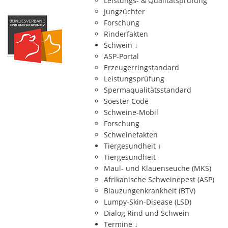
Leistungs- & Qualitätsprüfung
Jungzüchter
Forschung
Rinderfakten
Schwein
↓
ASP-Portal
Erzeugerringstandard
Leistungsprüfung
Spermaqualitätsstandard
Soester Code
Schweine-Mobil
Forschung
Schweinefakten
Tiergesundheit
↓
Tiergesundheit
Maul- und Klauenseuche (MKS)
Afrikanische Schweinepest (ASP)
Blauzungenkrankheit (BTV)
Lumpy-Skin-Disease (LSD)
Dialog Rind und Schwein
Termine
↓