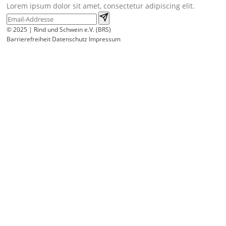
Lorem ipsum dolor sit amet, consectetur adipiscing elit.
© 2025 | Rind und Schwein e.V. (BRS)
Barrierefreiheit
Datenschutz
Impressum
Wir
verwenden
auf
unserer
Website
technisch
notwendige
Cookies,
um
unsere
Funktionen
bereitzustellen,
zu
schützen
und
zu