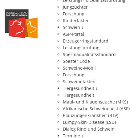
Leistungs- & Qualitätsprüfung
Jungzüchter
Forschung
Rinderfakten
Schwein
↓
ASP-Portal
Erzeugerringstandard
Leistungsprüfung
Spermaqualitätsstandard
Soester Code
Schweine-Mobil
Forschung
Schweinefakten
Tiergesundheit
↓
Tiergesundheit
Maul- und Klauenseuche (MKS)
Afrikanische Schweinepest (ASP)
Blauzungenkrankheit (BTV)
Lumpy-Skin-Disease (LSD)
Dialog Rind und Schwein
Termine
↓