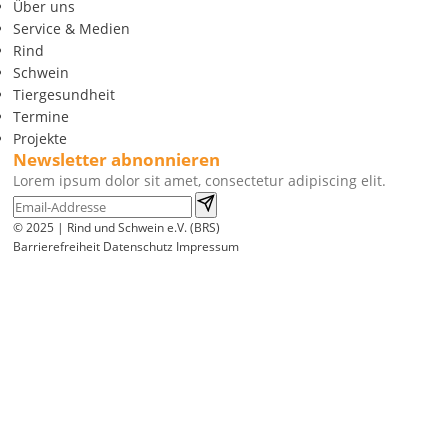
Über uns
Service & Medien
Rind
Schwein
Tiergesundheit
Termine
Projekte
Newsletter abnonnieren
Lorem ipsum dolor sit amet, consectetur adipiscing elit.
© 2025 | Rind und Schwein e.V. (BRS)
Barrierefreiheit
Datenschutz
Impressum
Wir
verwenden
auf
unserer
Website
technisch
notwendige
Cookies,
um