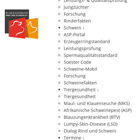
Leistungs- & Qualitätsprüfung
Jungzüchter
Forschung
Rinderfakten
Schwein
↓
ASP-Portal
Erzeugerringstandard
Leistungsprüfung
Spermaqualitätsstandard
Soester Code
Schweine-Mobil
Forschung
Schweinefakten
Tiergesundheit
↓
Tiergesundheit
Maul- und Klauenseuche (MKS)
Afrikanische Schweinepest (ASP)
Blauzungenkrankheit (BTV)
Lumpy-Skin-Disease (LSD)
Dialog Rind und Schwein
Termine
↓