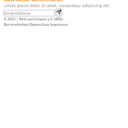
Lorem ipsum dolor sit amet, consectetur adipiscing elit.
© 2025 | Rind und Schwein e.V. (BRS)
Barrierefreiheit
Datenschutz
Impressum
Wir
verwenden
auf
unserer
Website
technisch
notwendige
Cookies,
um
unsere
Funktionen
bereitzustellen,
zu
schützen
und
zu