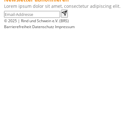
Lorem ipsum dolor sit amet, consectetur adipiscing elit.
© 2025 | Rind und Schwein e.V. (BRS)
Barrierefreiheit
Datenschutz
Impressum
Wir
verwenden
auf
unserer
Website
technisch
notwendige
Cookies,
um
unsere
Funktionen
bereitzustellen,
zu
schützen
und
zu