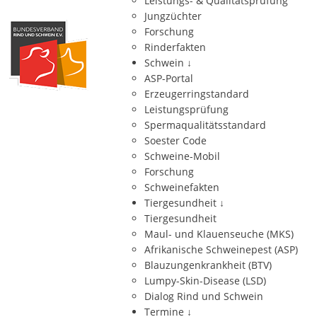
Leistungs- & Qualitätsprüfung
Jungzüchter
Forschung
Rinderfakten
Schwein
↓
ASP-Portal
Erzeugerringstandard
Leistungsprüfung
Spermaqualitätsstandard
Soester Code
Schweine-Mobil
Forschung
Schweinefakten
Tiergesundheit
↓
Tiergesundheit
Maul- und Klauenseuche (MKS)
Afrikanische Schweinepest (ASP)
Blauzungenkrankheit (BTV)
Lumpy-Skin-Disease (LSD)
Dialog Rind und Schwein
Termine
↓