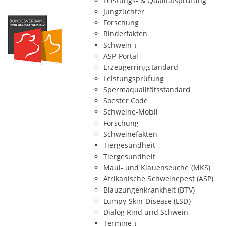
Leistungs- & Qualitätsprüfung
Jungzüchter
Forschung
Rinderfakten
Schwein
↓
ASP-Portal
Erzeugerringstandard
Leistungsprüfung
Spermaqualitätsstandard
Soester Code
Schweine-Mobil
Forschung
Schweinefakten
Tiergesundheit
↓
Tiergesundheit
Maul- und Klauenseuche (MKS)
Afrikanische Schweinepest (ASP)
Blauzungenkrankheit (BTV)
Lumpy-Skin-Disease (LSD)
Dialog Rind und Schwein
Termine
↓