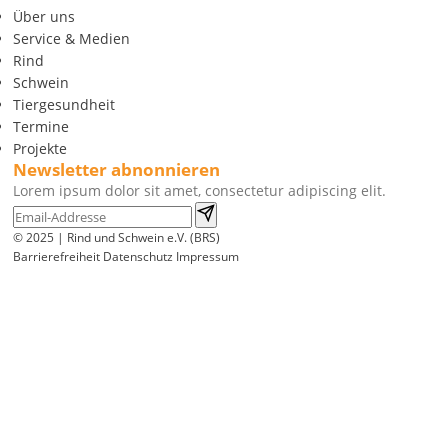
Über uns
Service & Medien
Rind
Schwein
Tiergesundheit
Termine
Projekte
Newsletter abnonnieren
Lorem ipsum dolor sit amet, consectetur adipiscing elit.
© 2025 | Rind und Schwein e.V. (BRS)
Barrierefreiheit
Datenschutz
Impressum
Wir
verwenden
auf
unserer
Website
technisch
notwendige
Cookies,