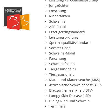
Leistungs- & Qualitätsprüfung
Jungzüchter
Forschung
Rinderfakten
Schwein
↓
ASP-Portal
Erzeugerringstandard
Leistungsprüfung
Spermaqualitätsstandard
Soester Code
Schweine-Mobil
Forschung
Schweinefakten
Tiergesundheit
↓
Tiergesundheit
Maul- und Klauenseuche (MKS)
Afrikanische Schweinepest (ASP)
Blauzungenkrankheit (BTV)
Lumpy-Skin-Disease (LSD)
Dialog Rind und Schwein
Termine
↓