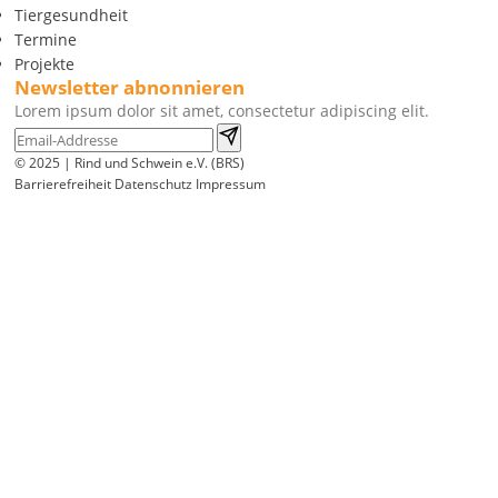
Tiergesundheit
Termine
Projekte
Newsletter abnonnieren
Lorem ipsum dolor sit amet, consectetur adipiscing elit.
© 2025 | Rind und Schwein e.V. (BRS)
Barrierefreiheit
Datenschutz
Impressum
Wir
verwenden
auf
unserer
Website
technisch
notwendige
Cookies,
um
unsere
Funktionen
bereitzustellen,