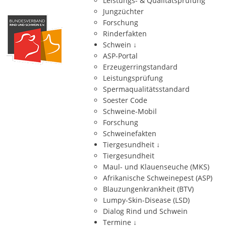
Leistungs- & Qualitätsprüfung
Jungzüchter
Forschung
Rinderfakten
Schwein
↓
ASP-Portal
Erzeugerringstandard
Leistungsprüfung
Spermaqualitätsstandard
Soester Code
Schweine-Mobil
Forschung
Schweinefakten
Tiergesundheit
↓
Tiergesundheit
Maul- und Klauenseuche (MKS)
Afrikanische Schweinepest (ASP)
Blauzungenkrankheit (BTV)
Lumpy-Skin-Disease (LSD)
Dialog Rind und Schwein
Termine
↓