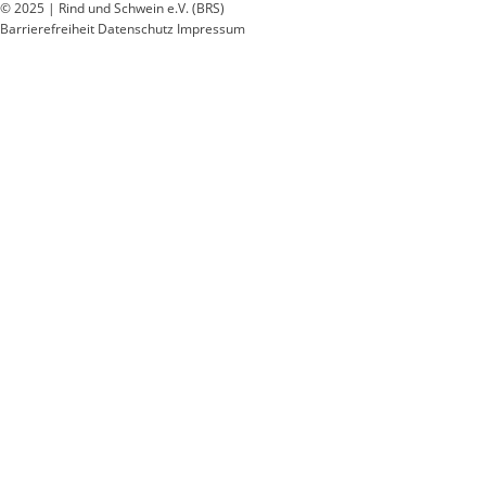
© 2025 | Rind und Schwein e.V. (BRS)
Barrierefreiheit
Datenschutz
Impressum
Wir
verwenden
auf
unserer
Website
technisch
notwendige
Cookies,
um
unsere
Funktionen
bereitzustellen,
zu
schützen
und
zu
verbessern.
Technisch