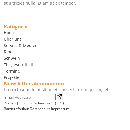
at ultricies nulla. Etiam ac ex tempor.
Kategorie
Home
Über uns
Service & Medien
Rind
Schwein
Tiergesundheit
Termine
Projekte
Newsletter abnonnieren
Lorem ipsum dolor sit amet, consectetur adipiscing elit.
© 2025 | Rind und Schwein e.V. (BRS)
Barrierefreiheit
Datenschutz
Impressum
Wir
verwenden
auf