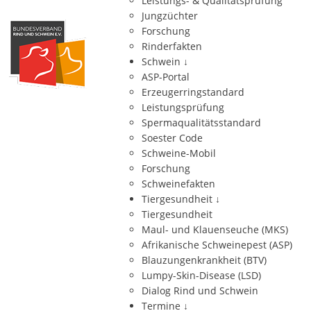
Leistungs- & Qualitätsprüfung
Jungzüchter
Forschung
Rinderfakten
Schwein
↓
ASP-Portal
Erzeugerringstandard
Leistungsprüfung
Spermaqualitätsstandard
Soester Code
Schweine-Mobil
Forschung
Schweinefakten
Tiergesundheit
↓
Tiergesundheit
Maul- und Klauenseuche (MKS)
Afrikanische Schweinepest (ASP)
Blauzungenkrankheit (BTV)
Lumpy-Skin-Disease (LSD)
Dialog Rind und Schwein
Termine
↓