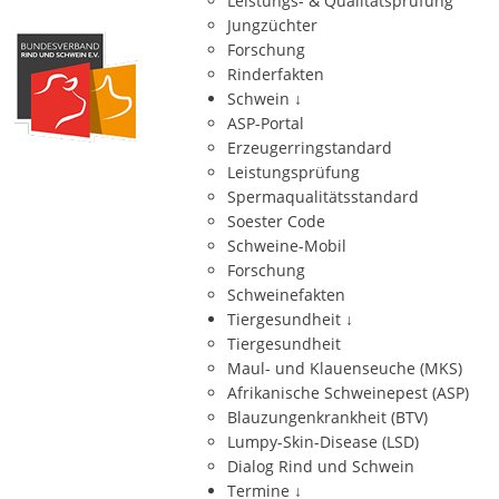
Leistungs- & Qualitätsprüfung
Jungzüchter
Forschung
Rinderfakten
Schwein
↓
ASP-Portal
Erzeugerringstandard
Leistungsprüfung
Spermaqualitätsstandard
Soester Code
Schweine-Mobil
Forschung
Schweinefakten
Tiergesundheit
↓
Tiergesundheit
Maul- und Klauenseuche (MKS)
Afrikanische Schweinepest (ASP)
Blauzungenkrankheit (BTV)
Lumpy-Skin-Disease (LSD)
Dialog Rind und Schwein
Termine
↓