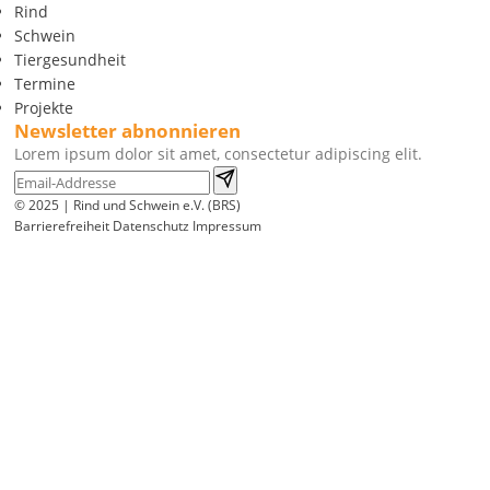
Rind
Schwein
Tiergesundheit
Termine
Projekte
Newsletter abnonnieren
Lorem ipsum dolor sit amet, consectetur adipiscing elit.
© 2025 | Rind und Schwein e.V. (BRS)
Barrierefreiheit
Datenschutz
Impressum
Wir
verwenden
auf
unserer
Website
technisch
notwendige
Cookies,
um
unsere
Funktionen