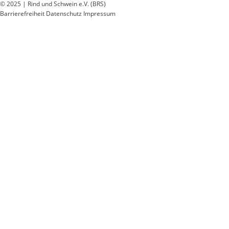
© 2025 | Rind und Schwein e.V. (BRS)
Barrierefreiheit
Datenschutz
Impressum
Wir
verwenden
auf
unserer
Website
technisch
notwendige
Cookies,
um
unsere
Funktionen
bereitzustellen,
zu
schützen
und
zu
verbessern.
Technisch