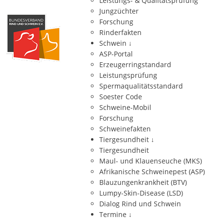
Leistungs- & Qualitätsprüfung
Jungzüchter
Forschung
Rinderfakten
Schwein
↓
ASP-Portal
Erzeugerringstandard
Leistungsprüfung
Spermaqualitätsstandard
Soester Code
Schweine-Mobil
Forschung
Schweinefakten
Tiergesundheit
↓
Tiergesundheit
Maul- und Klauenseuche (MKS)
Afrikanische Schweinepest (ASP)
Blauzungenkrankheit (BTV)
Lumpy-Skin-Disease (LSD)
Dialog Rind und Schwein
Termine
↓