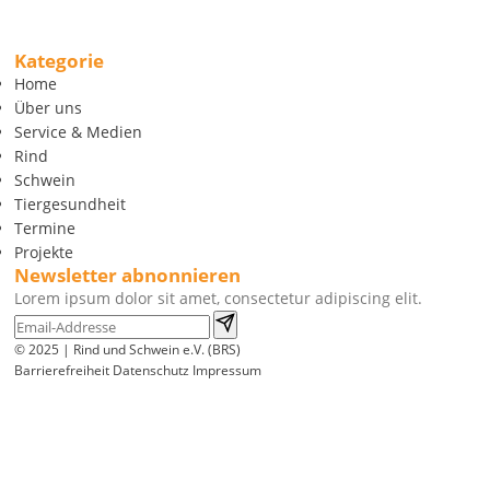
Kategorie
Home
Über uns
Service & Medien
Rind
Schwein
Tiergesundheit
Termine
Projekte
Newsletter abnonnieren
Lorem ipsum dolor sit amet, consectetur adipiscing elit.
© 2025 | Rind und Schwein e.V. (BRS)
Barrierefreiheit
Datenschutz
Impressum
Wir
verwenden
auf
unserer
Website