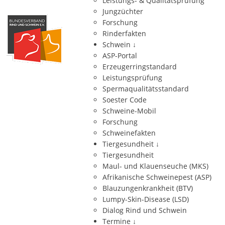
Leistungs- & Qualitätsprüfung
Jungzüchter
Forschung
Rinderfakten
Schwein
↓
ASP-Portal
Erzeugerringstandard
Leistungsprüfung
Spermaqualitätsstandard
Soester Code
Schweine-Mobil
Forschung
Schweinefakten
Tiergesundheit
↓
Tiergesundheit
Maul- und Klauenseuche (MKS)
Afrikanische Schweinepest (ASP)
Blauzungenkrankheit (BTV)
Lumpy-Skin-Disease (LSD)
Dialog Rind und Schwein
Termine
↓