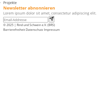
Projekte
Newsletter abnonnieren
Lorem ipsum dolor sit amet, consectetur adipiscing elit.
© 2025 | Rind und Schwein e.V. (BRS)
Barrierefreiheit
Datenschutz
Impressum
Wir
verwenden
auf
unserer
Website
technisch
notwendige
Cookies,
um
unsere
Funktionen
bereitzustellen,
zu
schützen
und