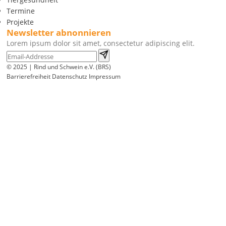
Termine
Projekte
Newsletter abnonnieren
Lorem ipsum dolor sit amet, consectetur adipiscing elit.
© 2025 | Rind und Schwein e.V. (BRS)
Barrierefreiheit
Datenschutz
Impressum
Wir
verwenden
auf
unserer
Website
technisch
notwendige
Cookies,
um
unsere
Funktionen
bereitzustellen,
zu