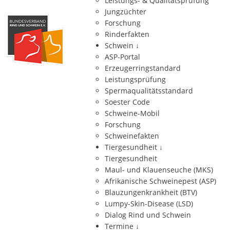
Leistungs- & Qualitätsprüfung
Jungzüchter
Forschung
Rinderfakten
Schwein
↓
ASP-Portal
Erzeugerringstandard
Leistungsprüfung
Spermaqualitätsstandard
Soester Code
Schweine-Mobil
Forschung
Schweinefakten
Tiergesundheit
↓
Tiergesundheit
Maul- und Klauenseuche (MKS)
Afrikanische Schweinepest (ASP)
Blauzungenkrankheit (BTV)
Lumpy-Skin-Disease (LSD)
Dialog Rind und Schwein
Termine
↓