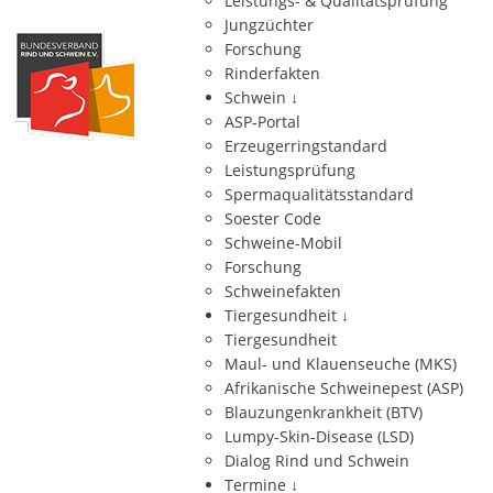
Leistungs- & Qualitätsprüfung
Jungzüchter
Forschung
Rinderfakten
Schwein
↓
ASP-Portal
Erzeugerringstandard
Leistungsprüfung
Spermaqualitätsstandard
Soester Code
Schweine-Mobil
Forschung
Schweinefakten
Tiergesundheit
↓
Tiergesundheit
Maul- und Klauenseuche (MKS)
Afrikanische Schweinepest (ASP)
Blauzungenkrankheit (BTV)
Lumpy-Skin-Disease (LSD)
Dialog Rind und Schwein
Termine
↓