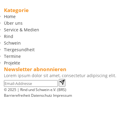
Kategorie
Home
Über uns
Service & Medien
Rind
Schwein
Tiergesundheit
Termine
Projekte
Newsletter abnonnieren
Lorem ipsum dolor sit amet, consectetur adipiscing elit.
© 2025 | Rind und Schwein e.V. (BRS)
Barrierefreiheit
Datenschutz
Impressum
Wir
verwenden
auf
unserer
Website
technisch