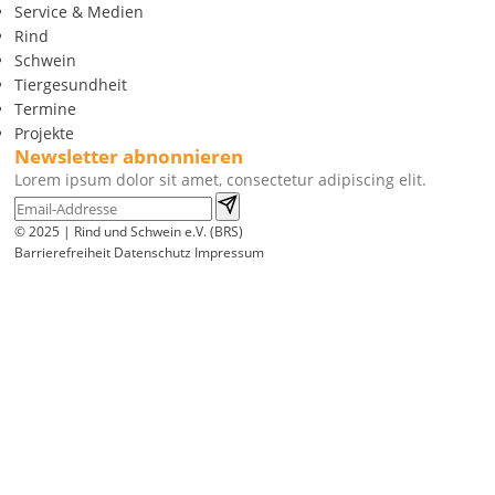
Service & Medien
Rind
Schwein
Tiergesundheit
Termine
Projekte
Newsletter abnonnieren
Lorem ipsum dolor sit amet, consectetur adipiscing elit.
© 2025 | Rind und Schwein e.V. (BRS)
Barrierefreiheit
Datenschutz
Impressum
Wir
verwenden
auf
unserer
Website
technisch
notwendige
Cookies,
um
unsere