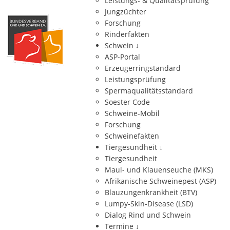
Leistungs- & Qualitätsprüfung
Jungzüchter
Forschung
Rinderfakten
Schwein
↓
ASP-Portal
Erzeugerringstandard
Leistungsprüfung
Spermaqualitätsstandard
Soester Code
Schweine-Mobil
Forschung
Schweinefakten
Tiergesundheit
↓
Tiergesundheit
Maul- und Klauenseuche (MKS)
Afrikanische Schweinepest (ASP)
Blauzungenkrankheit (BTV)
Lumpy-Skin-Disease (LSD)
Dialog Rind und Schwein
Termine
↓