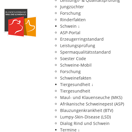
Leistungs- & Qualitätsprüfung
Jungzüchter
Forschung
Rinderfakten
Schwein
↓
ASP-Portal
Erzeugerringstandard
Leistungsprüfung
Spermaqualitätsstandard
Soester Code
Schweine-Mobil
Forschung
Schweinefakten
Tiergesundheit
↓
Tiergesundheit
Maul- und Klauenseuche (MKS)
Afrikanische Schweinepest (ASP)
Blauzungenkrankheit (BTV)
Lumpy-Skin-Disease (LSD)
Dialog Rind und Schwein
Termine
↓