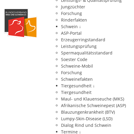
Leistungs- & Qualitätsprüfung
Jungzüchter
Forschung
Rinderfakten
Schwein
↓
ASP-Portal
Erzeugerringstandard
Leistungsprüfung
Spermaqualitätsstandard
Soester Code
Schweine-Mobil
Forschung
Schweinefakten
Tiergesundheit
↓
Tiergesundheit
Maul- und Klauenseuche (MKS)
Afrikanische Schweinepest (ASP)
Blauzungenkrankheit (BTV)
Lumpy-Skin-Disease (LSD)
Dialog Rind und Schwein
Termine
↓