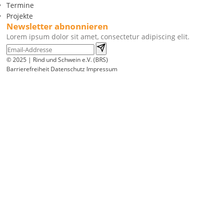
Termine
Projekte
Newsletter abnonnieren
Lorem ipsum dolor sit amet, consectetur adipiscing elit.
© 2025 | Rind und Schwein e.V. (BRS)
Barrierefreiheit
Datenschutz
Impressum
Wir
verwenden
auf
unserer
Website
technisch
notwendige
Cookies,
um
unsere
Funktionen
bereitzustellen,
zu
schützen