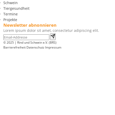
Schwein
Tiergesundheit
Termine
Projekte
Newsletter abnonnieren
Lorem ipsum dolor sit amet, consectetur adipiscing elit.
© 2025 | Rind und Schwein e.V. (BRS)
Barrierefreiheit
Datenschutz
Impressum
Wir
verwenden
auf
unserer
Website
technisch
notwendige
Cookies,
um
unsere
Funktionen
bereitzustellen,