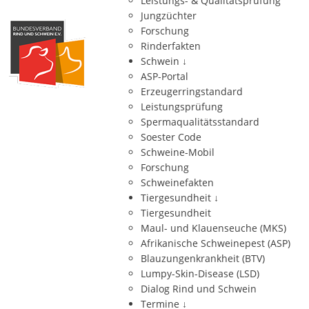
Leistungs- & Qualitätsprüfung
Jungzüchter
Forschung
Rinderfakten
Schwein
↓
ASP-Portal
Erzeugerringstandard
Leistungsprüfung
Spermaqualitätsstandard
Soester Code
Schweine-Mobil
Forschung
Schweinefakten
Tiergesundheit
↓
Tiergesundheit
Maul- und Klauenseuche (MKS)
Afrikanische Schweinepest (ASP)
Blauzungenkrankheit (BTV)
Lumpy-Skin-Disease (LSD)
Dialog Rind und Schwein
Termine
↓