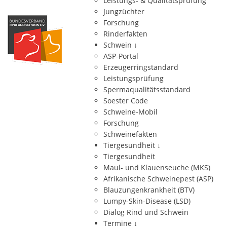
Leistungs- & Qualitätsprüfung
Jungzüchter
Forschung
Rinderfakten
Schwein
↓
ASP-Portal
Erzeugerringstandard
Leistungsprüfung
Spermaqualitätsstandard
Soester Code
Schweine-Mobil
Forschung
Schweinefakten
Tiergesundheit
↓
Tiergesundheit
Maul- und Klauenseuche (MKS)
Afrikanische Schweinepest (ASP)
Blauzungenkrankheit (BTV)
Lumpy-Skin-Disease (LSD)
Dialog Rind und Schwein
Termine
↓