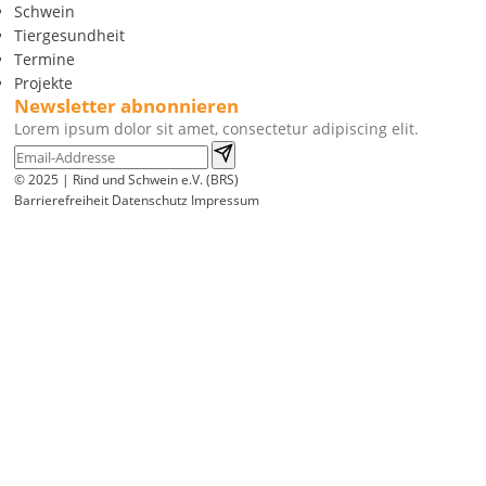
Schwein
Tiergesundheit
Termine
Projekte
Newsletter abnonnieren
Lorem ipsum dolor sit amet, consectetur adipiscing elit.
© 2025 | Rind und Schwein e.V. (BRS)
Barrierefreiheit
Datenschutz
Impressum
Wir
verwenden
auf
unserer
Website
technisch
notwendige
Cookies,
um
unsere
Funktionen
bereitzustellen,