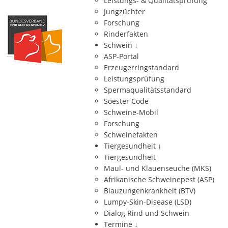
Leistungs- & Qualitätsprüfung
Jungzüchter
Forschung
Rinderfakten
Schwein
↓
ASP-Portal
Erzeugerringstandard
Leistungsprüfung
Spermaqualitätsstandard
Soester Code
Schweine-Mobil
Forschung
Schweinefakten
Tiergesundheit
↓
Tiergesundheit
Maul- und Klauenseuche (MKS)
Afrikanische Schweinepest (ASP)
Blauzungenkrankheit (BTV)
Lumpy-Skin-Disease (LSD)
Dialog Rind und Schwein
Termine
↓