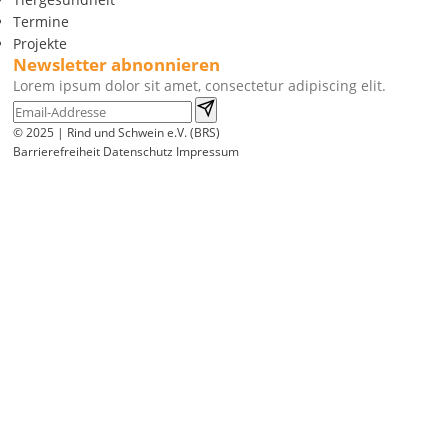
Termine
Projekte
Newsletter abnonnieren
Lorem ipsum dolor sit amet, consectetur adipiscing elit.
© 2025 | Rind und Schwein e.V. (BRS)
Barrierefreiheit
Datenschutz
Impressum
Wir
verwenden
auf
unserer
Website
technisch
notwendige
Cookies,
um
unsere
Funktionen
bereitzustellen,
zu