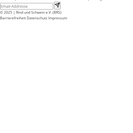
© 2025 | Rind und Schwein e.V. (BRS)
Barrierefreiheit
Datenschutz
Impressum
Wir
verwenden
auf
unserer
Website
technisch
notwendige
Cookies,
um
unsere
Funktionen
bereitzustellen,
zu
schützen
und
zu
verbessern.