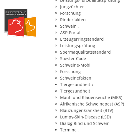
Leistungs- & Qualitätsprüfung
Jungzüchter
Forschung
Rinderfakten
Schwein
↓
ASP-Portal
Erzeugerringstandard
Leistungsprüfung
Spermaqualitätsstandard
Soester Code
Schweine-Mobil
Forschung
Schweinefakten
Tiergesundheit
↓
Tiergesundheit
Maul- und Klauenseuche (MKS)
Afrikanische Schweinepest (ASP)
Blauzungenkrankheit (BTV)
Lumpy-Skin-Disease (LSD)
Dialog Rind und Schwein
Termine
↓