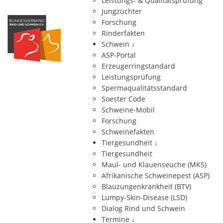
Leistungs- & Qualitätsprüfung
Jungzüchter
Forschung
Rinderfakten
Schwein
↓
ASP-Portal
Erzeugerringstandard
Leistungsprüfung
Spermaqualitätsstandard
Soester Code
Schweine-Mobil
Forschung
Schweinefakten
Tiergesundheit
↓
Tiergesundheit
Maul- und Klauenseuche (MKS)
Afrikanische Schweinepest (ASP)
Blauzungenkrankheit (BTV)
Lumpy-Skin-Disease (LSD)
Dialog Rind und Schwein
Termine
↓