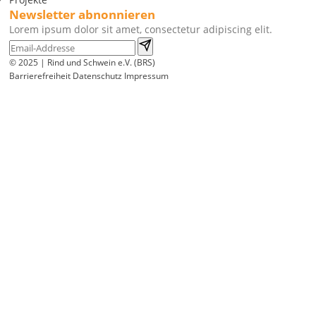
Newsletter abnonnieren
Lorem ipsum dolor sit amet, consectetur adipiscing elit.
© 2025 | Rind und Schwein e.V. (BRS)
Barrierefreiheit
Datenschutz
Impressum
Wir
verwenden
auf
unserer
Website
technisch
notwendige
Cookies,
um
unsere
Funktionen
bereitzustellen,
zu
schützen
und