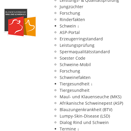
Leistungs- & Qualitätsprüfung
Jungzüchter
Forschung
Rinderfakten
Schwein
↓
ASP-Portal
Erzeugerringstandard
Leistungsprüfung
Spermaqualitätsstandard
Soester Code
Schweine-Mobil
Forschung
Schweinefakten
Tiergesundheit
↓
Tiergesundheit
Maul- und Klauenseuche (MKS)
Afrikanische Schweinepest (ASP)
Blauzungenkrankheit (BTV)
Lumpy-Skin-Disease (LSD)
Dialog Rind und Schwein
Termine
↓