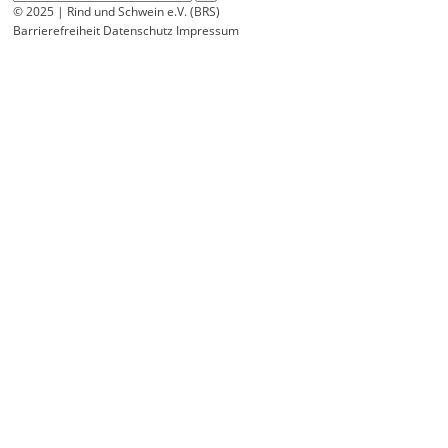
© 2025 | Rind und Schwein e.V. (BRS)
Barrierefreiheit
Datenschutz
Impressum
Wir
verwenden
auf
unserer
Website
technisch
notwendige
Cookies,
um
unsere
Funktionen
bereitzustellen,
zu
schützen
und
zu
verbessern.
Technisch