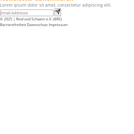
Lorem ipsum dolor sit amet, consectetur adipiscing elit.
© 2025 | Rind und Schwein e.V. (BRS)
Barrierefreiheit
Datenschutz
Impressum
Wir
verwenden
auf
unserer
Website
technisch
notwendige
Cookies,
um
unsere
Funktionen
bereitzustellen,
zu
schützen
und
zu