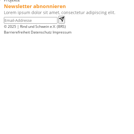
Newsletter abnonnieren
Lorem ipsum dolor sit amet, consectetur adipiscing elit.
© 2025 | Rind und Schwein e.V. (BRS)
Barrierefreiheit
Datenschutz
Impressum
Wir
verwenden
auf
unserer
Website
technisch
notwendige
Cookies,
um
unsere
Funktionen
bereitzustellen,
zu
schützen
und