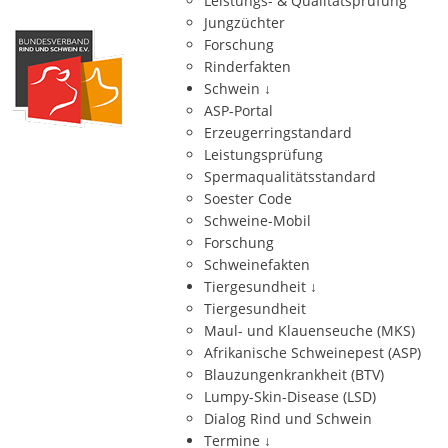
Leistungs- & Qualitätsprüfung
Jungzüchter
Forschung
Rinderfakten
Schwein
↓
ASP-Portal
Erzeugerringstandard
Leistungsprüfung
Spermaqualitätsstandard
Soester Code
Schweine-Mobil
Forschung
Schweinefakten
Tiergesundheit
↓
Tiergesundheit
Maul- und Klauenseuche (MKS)
Afrikanische Schweinepest (ASP)
Blauzungenkrankheit (BTV)
Lumpy-Skin-Disease (LSD)
Dialog Rind und Schwein
Termine
↓