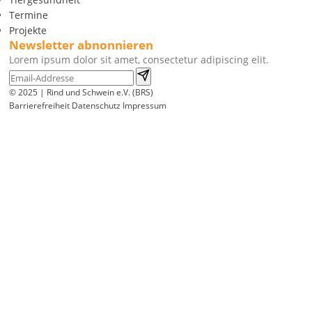
Termine
Projekte
Newsletter abnonnieren
Lorem ipsum dolor sit amet, consectetur adipiscing elit.
© 2025 | Rind und Schwein e.V. (BRS)
Barrierefreiheit
Datenschutz
Impressum
Wir
verwenden
auf
unserer
Website
technisch
notwendige
Cookies,
um
unsere
Funktionen
bereitzustellen,
zu