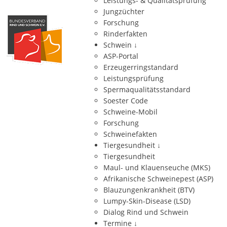
Leistungs- & Qualitätsprüfung
Jungzüchter
Forschung
Rinderfakten
Schwein
↓
ASP-Portal
Erzeugerringstandard
Leistungsprüfung
Spermaqualitätsstandard
Soester Code
Schweine-Mobil
Forschung
Schweinefakten
Tiergesundheit
↓
Tiergesundheit
Maul- und Klauenseuche (MKS)
Afrikanische Schweinepest (ASP)
Blauzungenkrankheit (BTV)
Lumpy-Skin-Disease (LSD)
Dialog Rind und Schwein
Termine
↓