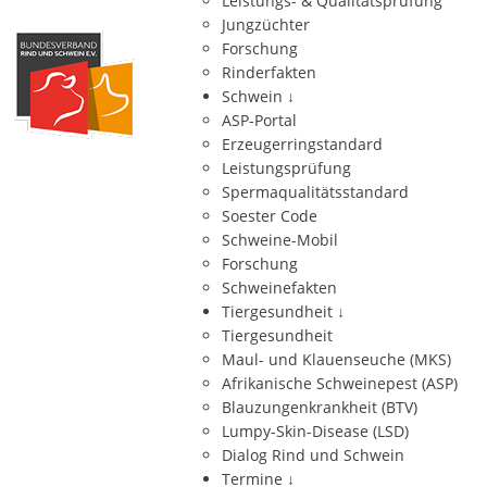
Leistungs- & Qualitätsprüfung
Jungzüchter
Forschung
Rinderfakten
Schwein
↓
ASP-Portal
Erzeugerringstandard
Leistungsprüfung
Spermaqualitätsstandard
Soester Code
Schweine-Mobil
Forschung
Schweinefakten
Tiergesundheit
↓
Tiergesundheit
Maul- und Klauenseuche (MKS)
Afrikanische Schweinepest (ASP)
Blauzungenkrankheit (BTV)
Lumpy-Skin-Disease (LSD)
Dialog Rind und Schwein
Termine
↓