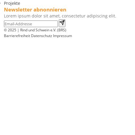
Projekte
Newsletter abnonnieren
Lorem ipsum dolor sit amet, consectetur adipiscing elit.
© 2025 | Rind und Schwein e.V. (BRS)
Barrierefreiheit
Datenschutz
Impressum
Wir
verwenden
auf
unserer
Website
technisch
notwendige
Cookies,
um
unsere
Funktionen
bereitzustellen,
zu
schützen
und