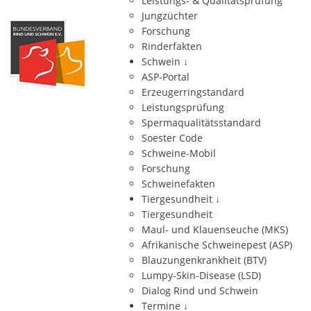
Leistungs- & Qualitätsprüfung
Jungzüchter
Forschung
Rinderfakten
Schwein
↓
ASP-Portal
Erzeugerringstandard
Leistungsprüfung
Spermaqualitätsstandard
Soester Code
Schweine-Mobil
Forschung
Schweinefakten
Tiergesundheit
↓
Tiergesundheit
Maul- und Klauenseuche (MKS)
Afrikanische Schweinepest (ASP)
Blauzungenkrankheit (BTV)
Lumpy-Skin-Disease (LSD)
Dialog Rind und Schwein
Termine
↓