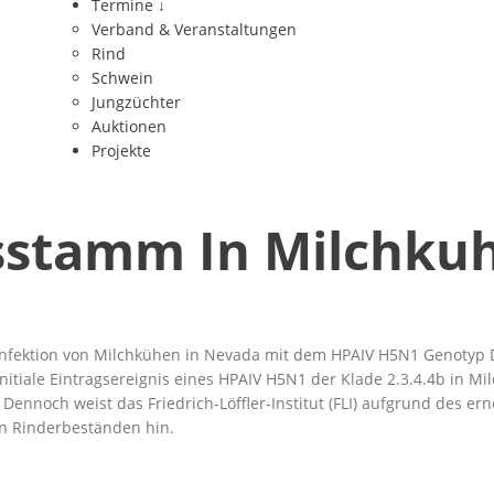
Termine
↓
Verband & Veranstaltungen
Rind
Schwein
Jungzüchter
Auktionen
Projekte
sstamm In Milchku
 Infektion von Milchkühen in Nevada mit dem HPAIV H5N1 Genotyp D
initiale Eintragsereignis eines HPAIV H5N1 der Klade 2.3.4.4b in 
 Dennoch weist das Friedrich-Löffler-Institut (FLI) aufgrund des e
n Rinderbeständen hin.