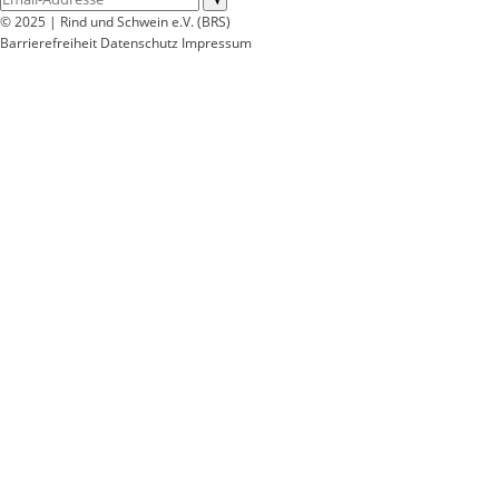
© 2025 | Rind und Schwein e.V. (BRS)
Barrierefreiheit
Datenschutz
Impressum
Wir
verwenden
auf
unserer
Website
technisch
notwendige
Cookies,
um
unsere
Funktionen
bereitzustellen,
zu
schützen
und
zu
verbessern.