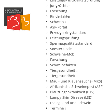
Leistungs- & Qualitätsprüfung
Jungzüchter
Forschung
Rinderfakten
Schwein
↓
ASP-Portal
Erzeugerringstandard
Leistungsprüfung
Spermaqualitätsstandard
Soester Code
Schweine-Mobil
Forschung
Schweinefakten
Tiergesundheit
↓
Tiergesundheit
Maul- und Klauenseuche (MKS)
Afrikanische Schweinepest (ASP)
Blauzungenkrankheit (BTV)
Lumpy-Skin-Disease (LSD)
Dialog Rind und Schwein
Termine
↓